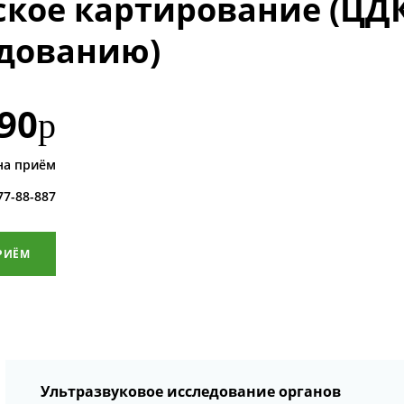
ское картирование (ЦДК
едованию)
90
р
на приём
 77-88-887
РИЁМ
Ультразвуковое исследование органов