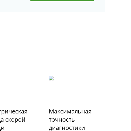
трическая
Максимальная
а скорой
точность
щи
диагностики