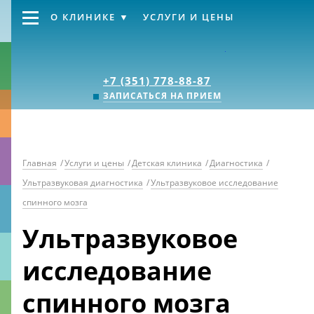
О КЛИНИКЕ
УСЛУГИ И ЦЕНЫ
Клиника «Источник
+7 (351) 778-88-87
ЗАПИСАТЬСЯ НА ПРИЕМ
Главная
/
Услуги и цены
/
Детская клиника
/
Диагностика
/
Ультразвуковая диагностика
/
Ультразвуковое исследование
спинного мозга
Ультразвуковое
исследование
спинного мозга