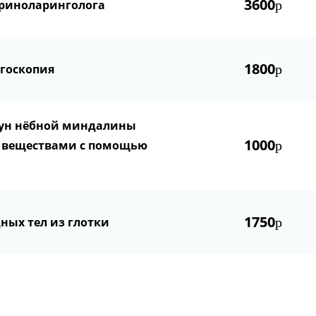
3600
риноларинголога
р
1800
госкопия
р
ун нёбной миндалины
1000
 веществами с помощью
р
1750
ных тел из глотки
р