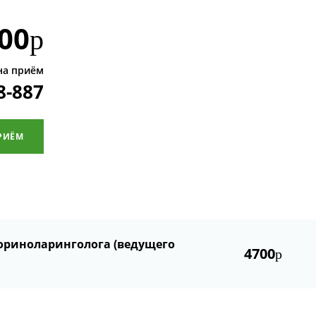
00
р
на приём
8-887
РИЁМ
ториноларинголога (ведущего
4700
р