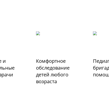
 и
Комфортное
Педиа
льные
обследование
бригад
 врачи
детей любого
помо
возраста