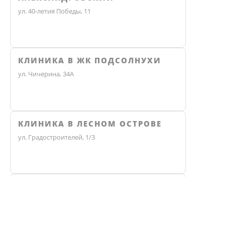
ул. 40-летия Победы, 11
КЛИНИКА В ЖК ПОДСОЛНУХИ
ул. Чичерина, 34А
КЛИНИКА В ЛЕСНОМ ОСТРОВЕ
ул. Градостроителей, 1/3
КЛИНИКА ЭКО
Не нашли ответ? Звоните, мы 
Челябинск, улица Чичерина, 36В