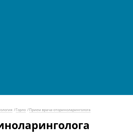
ология
/
Горло
/
Прием врача-оториноларинголога
иноларинголога