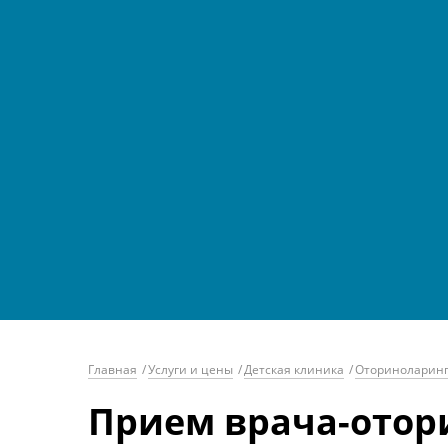
Главная
/
Услуги и цены
/
Детская клиника
/
Оториноларинг
Прием врача-отор