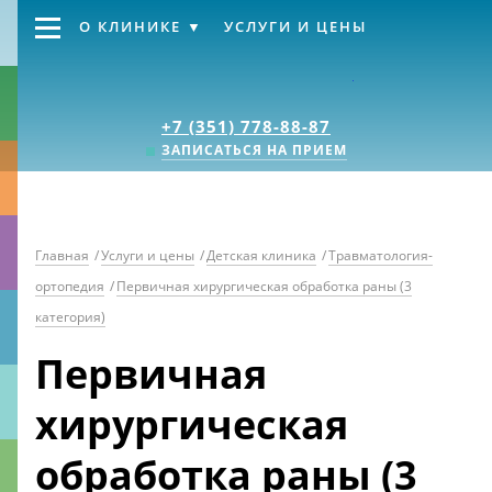
О КЛИНИКЕ
УСЛУГИ И ЦЕНЫ
Клиника «Источник
+7 (351) 778-88-87
ЗАПИСАТЬСЯ НА ПРИЕМ
Главная
/
Услуги и цены
/
Детская клиника
/
Травматология-
ортопедия
/
Первичная хирургическая обработка раны (3
категория)
Первичная
хирургическая
обработка раны (3