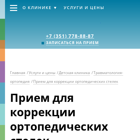
О КЛИНИКЕ
УСЛУГИ И ЦЕНЫ
Клиника «Источник
+7 (351) 778-88-87
ЗАПИСАТЬСЯ НА ПРИЕМ
Главная
/
Услуги и цены
/
Детская клиника
/
Травматология-
ортопедия
/
Прием для коррекции ортопедических стелек
Прием для
коррекции
ортопедических