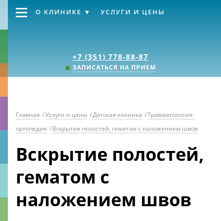
О КЛИНИКЕ
УСЛУГИ И ЦЕНЫ
Клиника «Источник
+7 (351) 778-88-87
ЗАПИСАТЬСЯ НА ПРИЕМ
Главная
/
Услуги и цены
/
Детская клиника
/
Травматология-
ортопедия
/
Вскрытие полостей, гематом с наложением швов
Вскрытие полостей,
гематом с
наложением швов