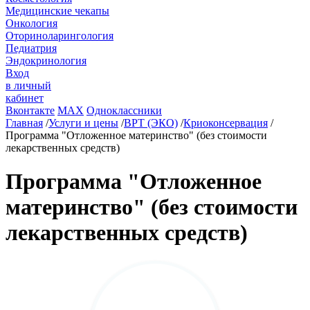
Медицинские чекапы
Онкология
Оториноларингология
Педиатрия
Эндокринология
Вход
в личный
кабинет
Вконтакте
MAX
Одноклассники
Главная
/
Услуги и цены
/
ВРТ (ЭКО)
/
Криоконсервация
/
Программа "Отложенное материнство" (без стоимости
лекарственных средств)
Программа "Отложенное
материнство" (без стоимости
лекарственных средств)