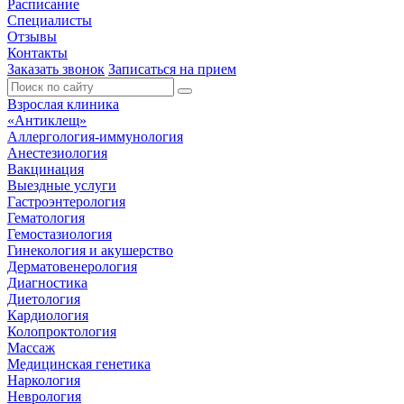
Расписание
Специалисты
Отзывы
Контакты
Заказать звонок
Записаться на прием
Взрослая клиника
«Антиклещ»
Аллергология-иммунология
Анестезиология
Вакцинация
Выездные услуги
Гастроэнтерология
Гематология
Гемостазиология
Гинекология и акушерство
Дерматовенерология
Диагностика
Диетология
Кардиология
Колопроктология
Массаж
Медицинская генетика
Наркология
Неврология