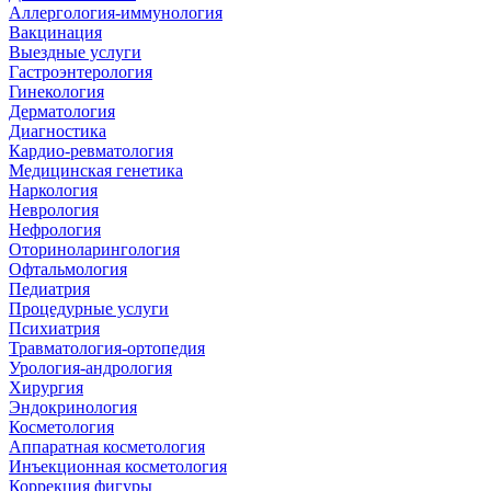
Аллергология-иммунология
Вакцинация
Выездные услуги
Гастроэнтерология
Гинекология
Дерматология
Диагностика
Кардио-ревматология
Медицинская генетика
Наркология
Неврология
Нефрология
Оториноларингология
Офтальмология
Педиатрия
Процедурные услуги
Психиатрия
Травматология-ортопедия
Урология-андрология
Хирургия
Эндокринология
Косметология
Аппаратная косметология
Инъекционная косметология
Коррекция фигуры