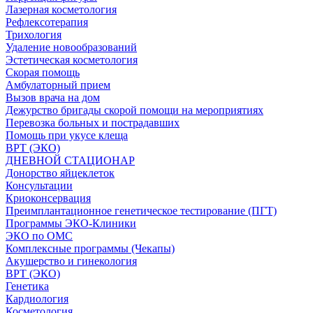
Лазерная косметология
Рефлексотерапия
Трихология
Удаление новообразований
Эстетическая косметология
Скорая помощь
Амбулаторный прием
Вызов врача на дом
Дежурство бригады скорой помощи на мероприятиях
Перевозка больных и пострадавших
Помощь при укусе клеща
ВРТ (ЭКО)
ДНЕВНОЙ СТАЦИОНАР
Донорство яйцеклеток
Консультации
Криоконсервация
Преимплантационное генетическое тестирование (ПГТ)
Программы ЭКО-Клиники
ЭКО по ОМС
Комплексные программы (Чекапы)
Акушерство и гинекология
ВРТ (ЭКО)
Генетика
Кардиология
Косметология