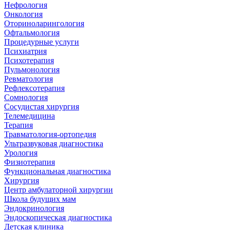
Нефрология
Онкология
Оториноларингология
Офтальмология
Процедурные услуги
Психиатрия
Психотерапия
Пульмонология
Ревматология
Рефлексотерапия
Сомнология
Сосудистая хирургия
Телемедицина
Терапия
Травматология-ортопедия
Ультразвуковая диагностика
Урология
Физиотерапия
Функциональная диагностика
Хирургия
Центр амбулаторной хирургии
Школа будущих мам
Эндокринология
Эндоскопическая диагностика
Детская клиника