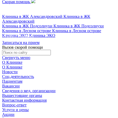
Скорая помощь
+7 (351) 778-88-87
Клиника в ЖК Александровский
Клиника в ЖК
Александровский
Клиника в ЖК Подсолнухи
Клиника в ЖК Подсолнухи
Клиника в Лесном острове
Клиника в Лесном острове
Клиника ЭКО
Клиника ЭКО
+7 (351) 778-88-87
Записаться на прием
Вызов скорой помощи
Свернуть меню
О Клинике
О Клинике
Новости
Соц.деятельность
Пациентам
Вакансии
Сведения о мед. организации
Вышестоящие органы
Контактная информация
Вопрос-ответ
Услуги и цены
Акции