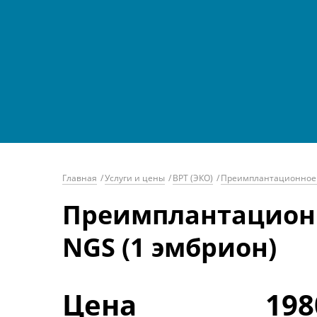
Главная
/
Услуги и цены
/
ВРТ (ЭКО)
/
Преимплантационное г
Преимплантационн
NGS (1 эмбрион)
Цена
198