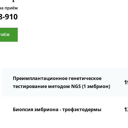
на приём
8-910
РИЁМ
Преимплантационное генетическое
1
тестирование методом NGS (1 эмбрион)
1
Биопсия эмбриона - трофэктодермы