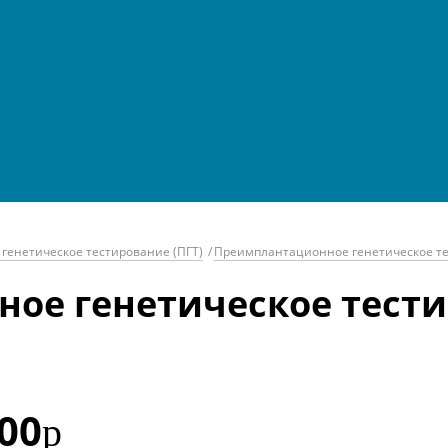
енетическое тестирование (ПГТ)
/
Преимплантационное генетическое те
ое генетическое тест
00
р