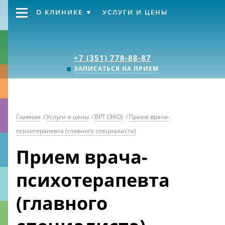
О КЛИНИКЕ
УСЛУГИ И ЦЕНЫ
Клиника «Источник
+7 (351) 778-88-87
ЗАПИСАТЬСЯ НА ПРИЕМ
Главная
/
Услуги и цены
/
ВРТ (ЭКО)
/
Прием врача-
психотерапевта (главного специалиста)
Прием врача-
психотерапевта
(главного