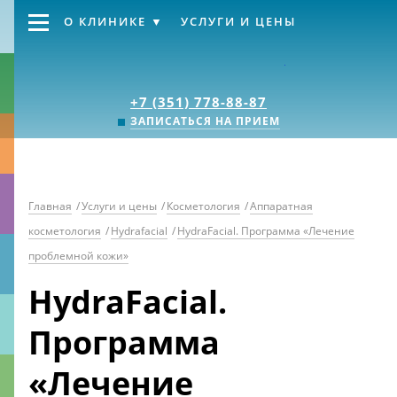
О КЛИНИКЕ
УСЛУГИ И ЦЕНЫ
Клиника «Источник
+7 (351) 778-88-87
ЗАПИСАТЬСЯ НА ПРИЕМ
Главная
/
Услуги и цены
/
Косметология
/
Аппаратная
косметология
/
Hydrafacial
/
HydraFacial. Программа «Лечение
проблемной кожи»
HydraFacial.
Программа
«Лечение