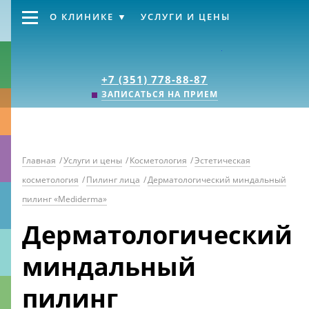
О КЛИНИКЕ
УСЛУГИ И ЦЕНЫ
Клиника «Источник
+7 (351) 778-88-87
ЗАПИСАТЬСЯ НА ПРИЕМ
Главная
/
Услуги и цены
/
Косметология
/
Эстетическая
косметология
/
Пилинг лица
/
Дерматологический миндальный
пилинг «Mediderma»
Дерматологический
миндальный
пилинг