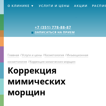
О КЛИНИКЕ
УСЛУГИ И ЦЕНЫ
АКЦИИ
РАСПИ
Клиника «Источник
+7 (351) 778-88-87
ЗАПИСАТЬСЯ НА ПРИЕМ
Главная
/
Услуги и цены
/
Косметология
/
Инъекционная
косметология
/
Коррекция мимических морщин
Коррекция
мимических
морщин