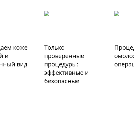
аем коже
Только
Проце
й и
проверенные
омоло
енный вид
процедуры:
опера
эффективные и
безопасные