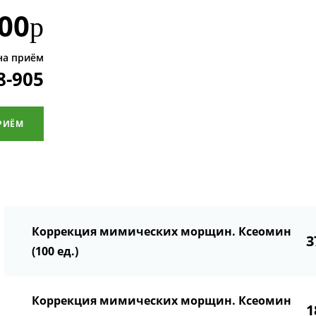
00
р
на приём
8-905
РИЁМ
Коррекция мимических морщин. Ксеомин
3
(100 ед.)
Коррекция мимических морщин. Ксеомин
1