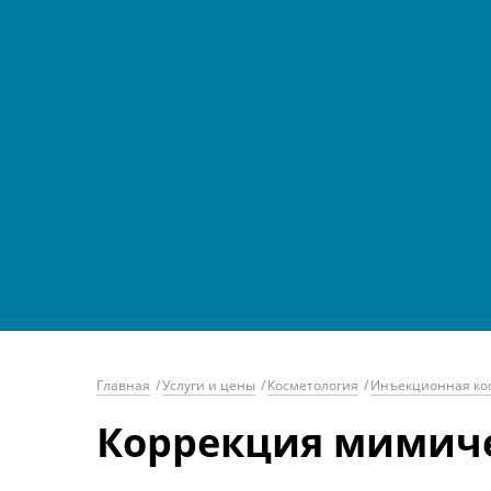
Главная
/
Услуги и цены
/
Косметология
/
Инъекционная ко
Коррекция мимиче