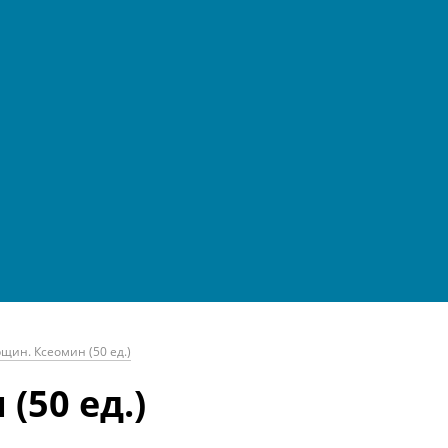
ин. Ксеомин (50 ед.)
50 ед.)