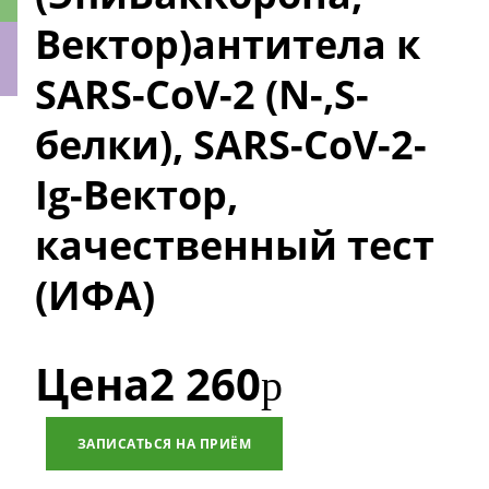
Вектор)антитела к
SARS-CoV-2 (N-,S-
ки
белки), SARS-CoV-2-
Ig-Вектор,
качественный тест
(ИФА)
Цена
2 260
р
ЗАПИСАТЬСЯ НА ПРИЁМ