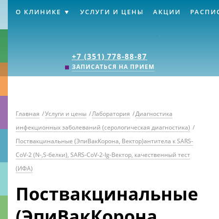
О КЛИНИКЕ
УСЛУГИ И ЦЕНЫ
АКЦИИ
РАСПИ
Клиника «Источник
+7 (351) 778-88-87
ЗАПИСАТЬСЯ НА ПРИЕМ
Главная
/
Услуги и цены
/
Лаборатория
/
Диагностика
инфекционных заболеваний (серологическая диагностика)
/
Поствакцинальные (ЭпиВакКорона, Вектор)антитела к SARS-
CoV-2 (N-,S-белки), SARS-CoV-2-Ig-Вектор, качественный тест
(ИФА)
Поствакцинальные
(ЭпиВакКорона,