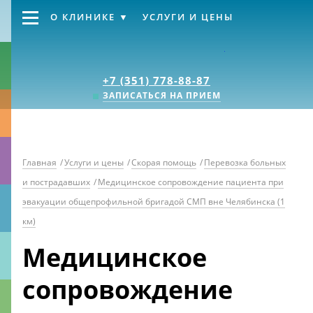
О КЛИНИКЕ
УСЛУГИ И ЦЕНЫ
Клиника «Источник
+7 (351) 778-88-87
ЗАПИСАТЬСЯ НА ПРИЕМ
Главная
/
Услуги и цены
/
Скорая помощь
/
Перевозка больных
и пострадавших
/
Медицинское сопровождение пациента при
эвакуации общепрофильной бригадой СМП вне Челябинска (1
км)
Медицинское
сопровождение