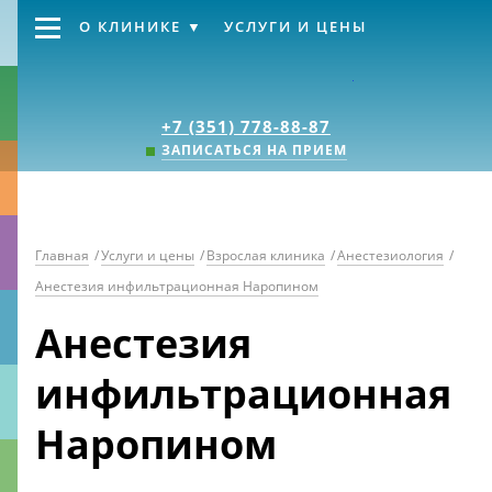
О КЛИНИКЕ
УСЛУГИ И ЦЕНЫ
Клиника «Источник
+7 (351) 778-88-87
ЗАПИСАТЬСЯ НА ПРИЕМ
Главная
/
Услуги и цены
/
Взрослая клиника
/
Анестезиология
/
Анестезия инфильтрационная Наропином
Анестезия
инфильтрационная
Наропином