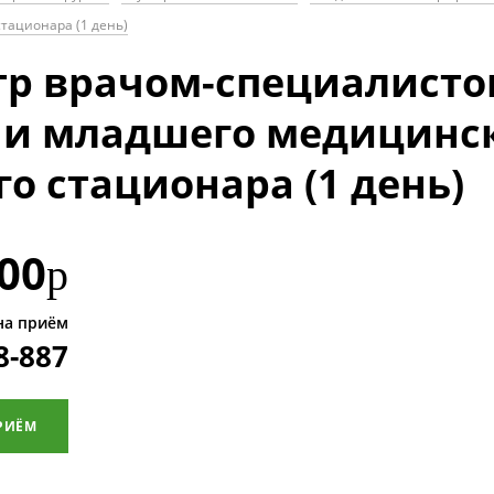
тационара (1 день)
р врачом-специалисто
 и младшего медицинск
о стационара (1 день)
00
р
на приём
8-887
РИЁМ