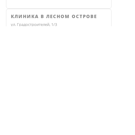
КЛИНИКА В ЛЕСНОМ ОСТРОВЕ
ул. Градостроителей, 1/3
Не нашли ответ? Звоните, мы 
КЛИНИКА ЭКО
Челябинск, улица Чичерина, 36В
ВЗРОСЛАЯ КЛИНИКА
+7 (351) 77-88-887