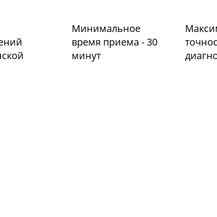
Минимальное
Макси
ений
время приема - 30
точно
ской
минут
диагн