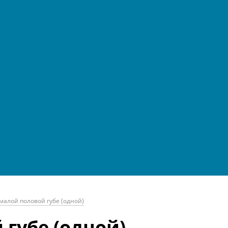
малой половой губе (одной)
губе (одной)