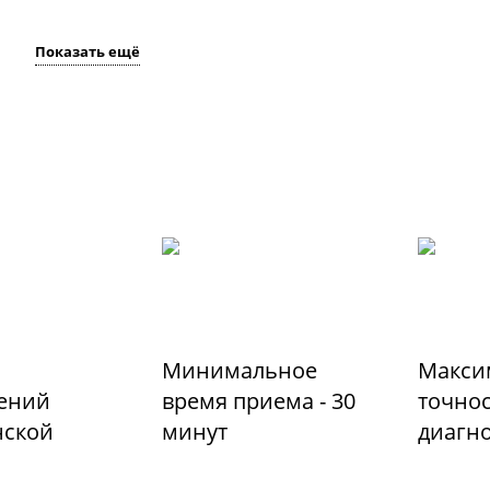
Показать ещё
Минимальное
Макси
ений
время приема - 30
точно
ской
минут
диагн