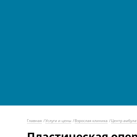
Главная
/
Услуги и цены
/
Взрослая клиника
/
Центр амбула
Пластическая опер