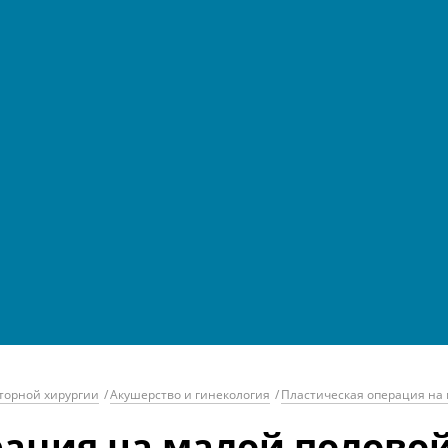
торной хирургии
/
Акушерство и гинекология
/
Пластическая операция на 
ация на малой половой 