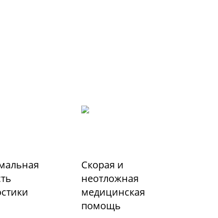
мальная
Скорая и
сть
неотложная
остики
медицинская
помощь