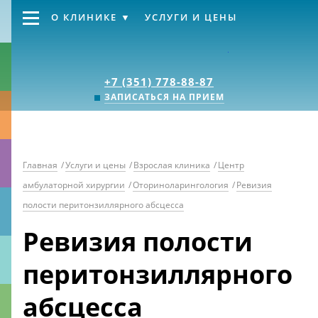
О КЛИНИКЕ
УСЛУГИ И ЦЕНЫ
Клиника «Источник
+7 (351) 778-88-87
ЗАПИСАТЬСЯ НА ПРИЕМ
Главная
/
Услуги и цены
/
Взрослая клиника
/
Центр
амбулаторной хирургии
/
Оториноларингология
/
Ревизия
полости перитонзиллярного абсцесса
Ревизия полости
перитонзиллярного
абсцесса