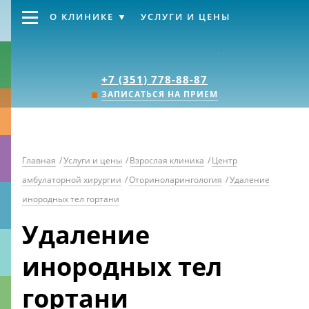
О КЛИНИКЕ
УСЛУГИ И ЦЕНЫ
Клиника «Источник
+7 (351) 778-88-87
ЗАПИСАТЬСЯ НА ПРИЕМ
Главная
/
Услуги и цены
/
Взрослая клиника
/
Центр
амбулаторной хирургии
/
Оториноларингология
/
Удаление
инородных тел гортани
Удаление
инородных тел
гортани