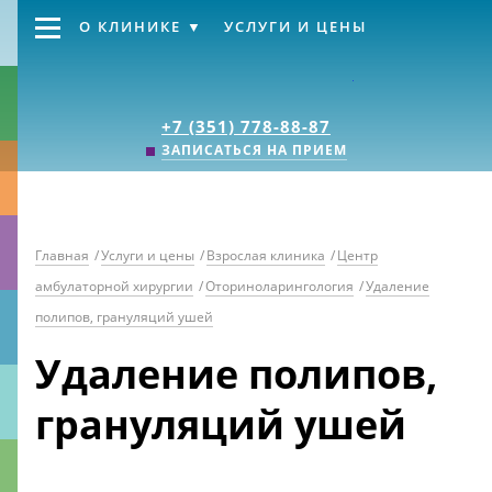
О КЛИНИКЕ
УСЛУГИ И ЦЕНЫ
Клиника «Источник
+7 (351) 778-88-87
ЗАПИСАТЬСЯ НА ПРИЕМ
Главная
/
Услуги и цены
/
Взрослая клиника
/
Центр
амбулаторной хирургии
/
Оториноларингология
/
Удаление
полипов, грануляций ушей
Удаление полипов,
грануляций ушей