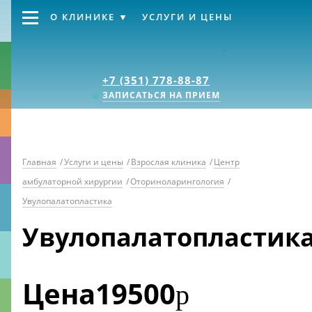
О КЛИНИКЕ
УСЛУГИ И ЦЕНЫ
Клиника «Источник
+7 (351) 778-88-87
ЗАПИСАТЬСЯ НА ПРИЕМ
Главная
/
Услуги и цены
/
Взрослая клиника
/
Центр
амбулаторной хирургии
/
Оториноларингология
/
Увулопалатопластика
Увулопалатопластик
Цена
19500
р