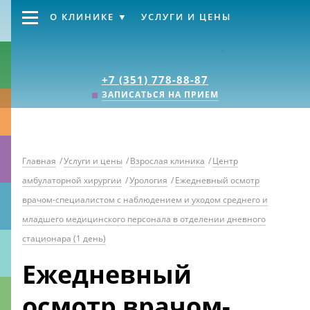
О КЛИНИКЕ
УСЛУГИ И ЦЕНЫ
Клиника «Источник
+7 (351) 778-88-87
ЗАПИСАТЬСЯ НА ПРИЕМ
Главная
/
Услуги и цены
/
Взрослая клиника
/
Центр
амбулаторной хирургии
/
Урология
/
Ежедневный осмотр
врачом-специалистом с наблюдением и уходом среднего и
младшего медицинского персонала в отделении дневного
стационара (1 день)
Ежедневный
осмотр врачом-