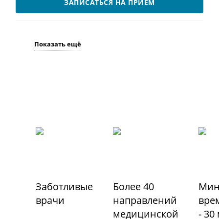
ЗАПИСАТЬСЯ НА ПРИЁМ
Показать ещё
Заботливые
Более 40
Мин
врачи
направлений
вре
медицинской
- 30