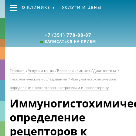
О КЛИНИКЕ
УСЛУГИ И ЦЕНЫ
Клиника «Источник
+7 (351) 778-88-87
ЗАПИСАТЬСЯ НА ПРИЕМ
Главная
/
Услуги и цены
/
Взрослая клиника
/
Диагностика
/
Гистологические исследования
/
Иммуногистохимическое
определение рецепторов к эстрогенам и прогестерону
Иммуногистохимиче
определение
рецепторов к