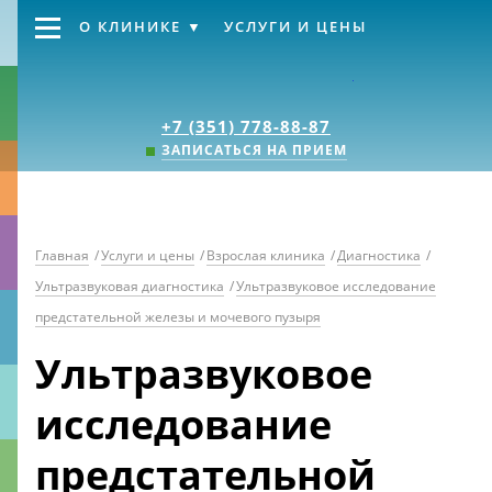
О КЛИНИКЕ
УСЛУГИ И ЦЕНЫ
Клиника «Источник
+7 (351) 778-88-87
ЗАПИСАТЬСЯ НА ПРИЕМ
Главная
/
Услуги и цены
/
Взрослая клиника
/
Диагностика
/
Ультразвуковая диагностика
/
Ультразвуковое исследование
предстательной железы и мочевого пузыря
Ультразвуковое
исследование
предстательной