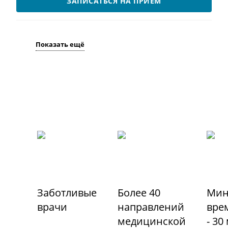
ЗАПИСАТЬСЯ НА ПРИЁМ
Показать ещё
Заботливые
Более 40
Мин
врачи
направлений
вре
медицинской
- 30