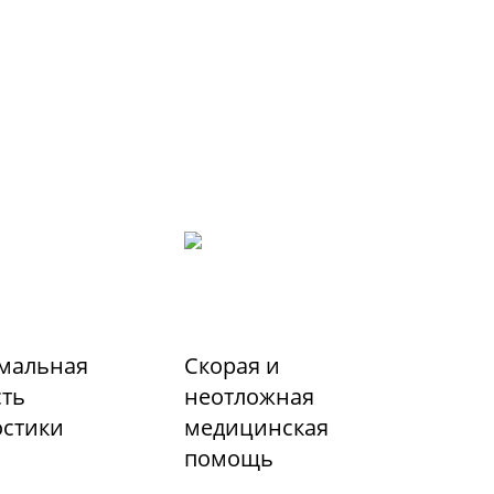
мальная
Скорая и
сть
неотложная
остики
медицинская
помощь