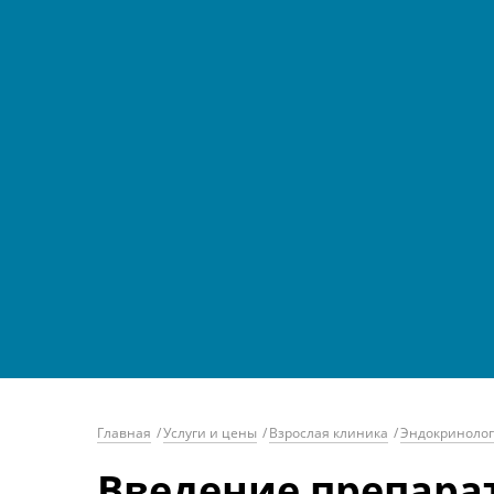
Главная
/
Услуги и цены
/
Взрослая клиника
/
Эндокриноло
Введение препара