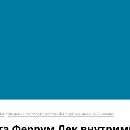
гия
/
Введение препарата Феррум Лек внутримышечно (2 ампулы)
та Феррум Лек внутрим