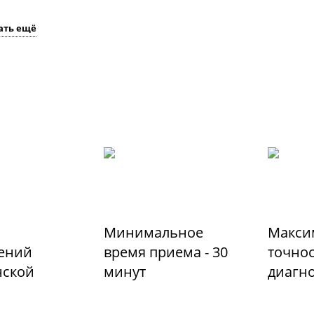
ать ещё
Минимальное
Макси
ений
время приема - 30
точно
ской
минут
диагн