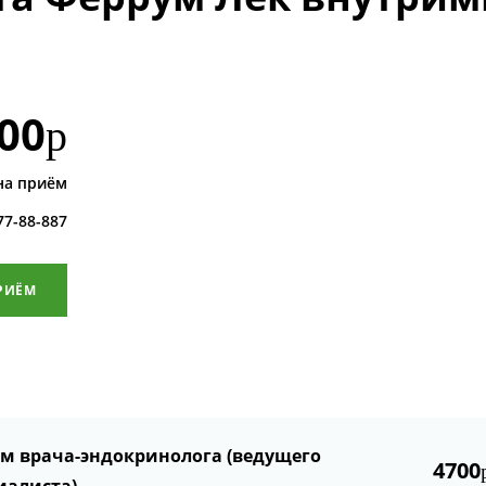
00
р
на приём
 77-88-887
РИЁМ
м врача-эндокринолога (ведущего
4700