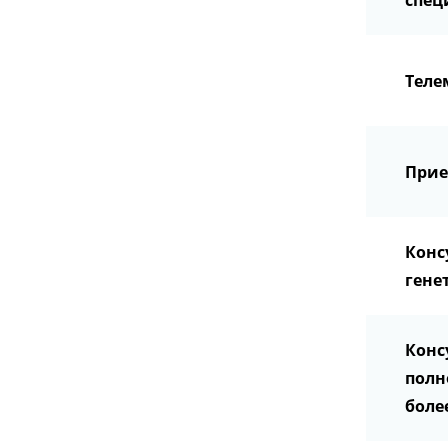
спец
Теле
Прие
Конс
гене
Конс
полн
боле