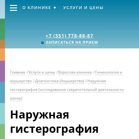
О КЛИНИКЕ
УСЛУГИ И ЦЕНЫ
Клиника «Источник
+7 (351) 778-88-87
ЗАПИСАТЬСЯ НА ПРИЕМ
Главная
/
Услуги и цены
/
Взрослая клиника
/
Гинекология и
акушерство
/
Диагностика (Акушерство)
/
Наружная
гистерография (исследование сократительной деятельности
матки)
Наружная
гистерография