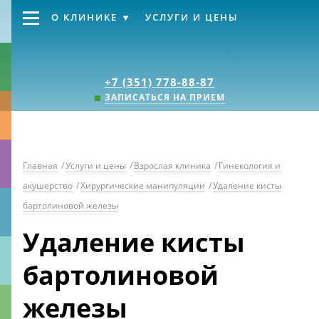
О КЛИНИКЕ
УСЛУГИ И ЦЕНЫ
Клиника «Источник
+7 (351) 778-88-87
ЗАПИСАТЬСЯ НА ПРИЕМ
Главная
/
Услуги и цены
/
Взрослая клиника
/
Гинекология и
акушерство
/
Хирургические манипуляции
/
Удаление кисты
бартолиновой железы
Удаление кисты
бартолиновой
железы