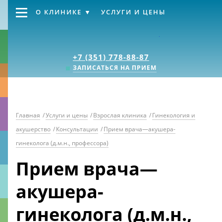
О КЛИНИКЕ
УСЛУГИ И ЦЕНЫ
Клиника «Источник
+7 (351) 778-88-87
ЗАПИСАТЬСЯ НА ПРИЕМ
Главная
/
Услуги и цены
/
Взрослая клиника
/
Гинекология и
акушерство
/
Консультации
/
Прием врача—акушера-
гинеколога (д.м.н., профессора)
Прием врача—
акушера-
гинеколога (д.м.н.,