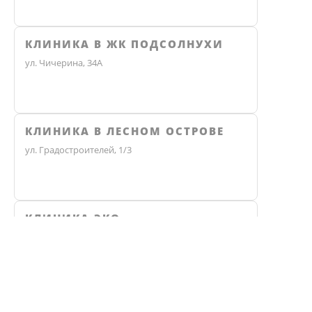
КЛИНИКА В ЖК ПОДСОЛНУХИ
ул. Чичерина, 34А
КЛИНИКА В ЛЕСНОМ ОСТРОВЕ
ул. Градостроителей, 1/3
КЛИНИКА ЭКО
Челябинск, улица Чичерина, 36В
Не нашли ответ? Звоните, мы 