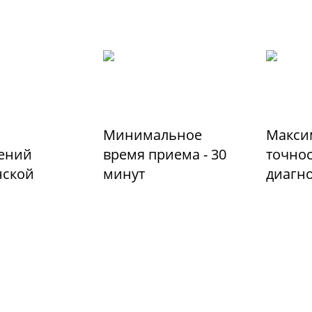
Минимальное
Макси
ений
время приема - 30
точно
ской
минут
диагн