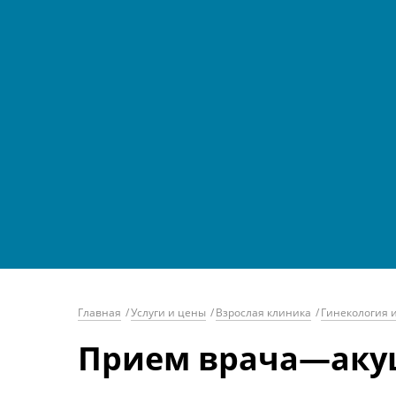
Главная
/
Услуги и цены
/
Взрослая клиника
/
Гинекология 
Прием врача—акуш