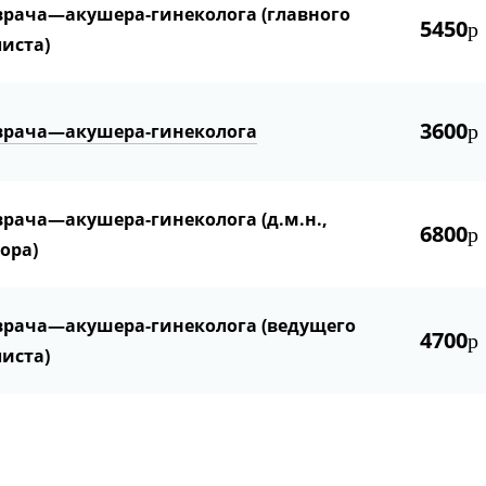
врача—акушера-гинеколога (главного
5450
р
иста)
3600
врача—акушера-гинеколога
р
рача—акушера-гинеколога (д.м.н.,
6800
р
ора)
врача—акушера-гинеколога (ведущего
4700
р
иста)