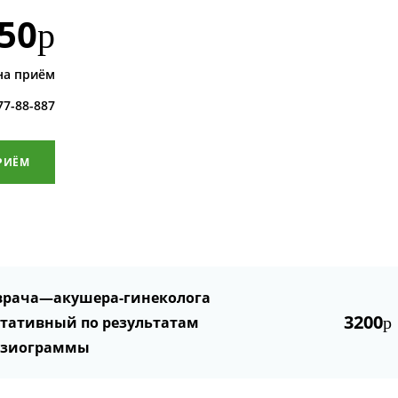
50
р
на приём
 77-88-887
РИЁМ
врача—акушера-гинеколога
3200
ьтативный по результатам
р
азиограммы