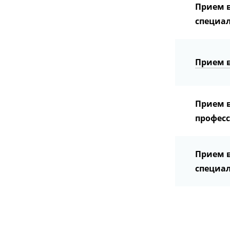
Прием 
специал
Прием 
Прием в
професс
Прием 
специал