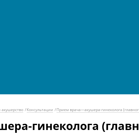
и акушерство
/
Консультации
/
Прием врача—акушера-гинеколога (главног
ера-гинеколога (главн