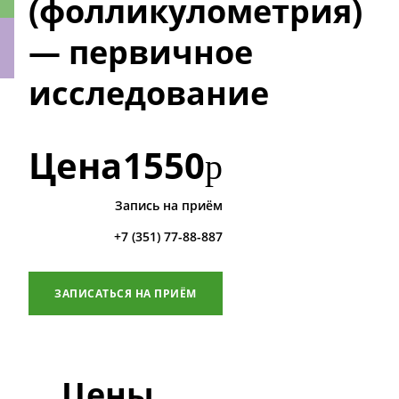
(фолликулометрия)
— первичное
исследование
ки
Цена
1550
р
Запись на приём
+7 (351) 77-88-887
ЗАПИСАТЬСЯ НА ПРИЁМ
Цены