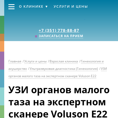
О КЛИНИКЕ
УСЛУГИ И ЦЕНЫ
Клиника «Источник
+7 (351) 778-88-87
ЗАПИСАТЬСЯ НА ПРИЕМ
Главная
/
Услуги и цены
/
Взрослая клиника
/
Гинекология и
акушерство
/
Ультразвуковая диагностика (Гинекология)
/
УЗИ
органов малого таза на экспертном сканере Voluson E22
УЗИ органов малого
таза на экспертном
сканере Voluson E22