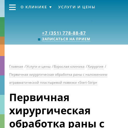
О КЛИНИКЕ
УСЛУГИ И ЦЕНЫ
Клиника «Источник
+7 (351) 778-88-87
ЗАПИСАТЬСЯ НА ПРИЕМ
Главная
/
Услуги и цены
/
Взрослая клиника
/
Хирургия
/
Первичная хирургическая обработка раны с наложением
атравматической пластыревой повязки «Steri-Strip»
Первичная
хирургическая
обработка раны с