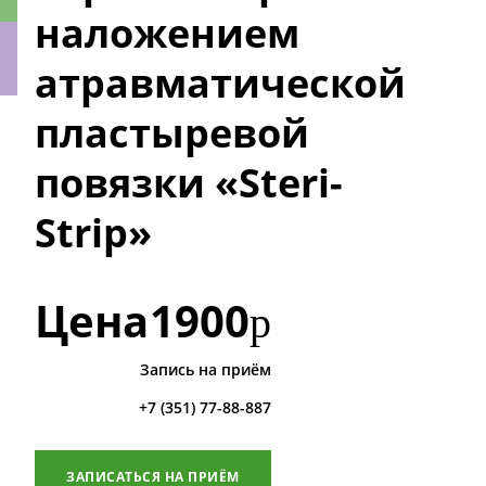
наложением
атравматической
пластыревой
ки
повязки «Steri-
Strip»
Цена
1900
р
Запись на приём
+7 (351) 77-88-887
ЗАПИСАТЬСЯ НА ПРИЁМ