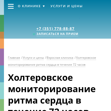
О КЛИНИКЕ
УСЛУГИ И ЦЕНЫ
Клиника «Источник
+7 (351) 778-88-87
ЗАПИСАТЬСЯ НА ПРИЕМ
Главная
/
Услуги и цены
/
Взрослая клиника
/
Холтеровское
мониторирование ритма сердца в течение 72 часов
Холтеровское
мониторирование
ритма сердца в