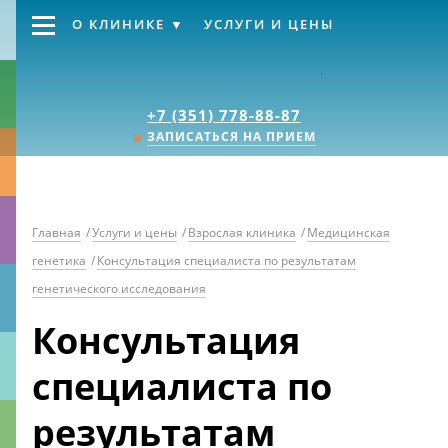
О КЛИНИКЕ
УСЛУГИ И ЦЕНЫ
Клиника «Источник
+7 (351) 778-88-87
ЗАПИСАТЬСЯ НА ПРИЕМ
Главная
/
Услуги и цены
/
Взрослая клиника
/
Медицинская
генетика
/
Консультация специалиста по результатам
генетического исследования
Консультация
специалиста по
результатам