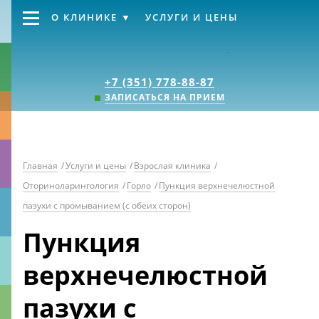
О КЛИНИКЕ
УСЛУГИ И ЦЕНЫ
Клиника «Источник
+7 (351) 778-88-87
ЗАПИСАТЬСЯ НА ПРИЕМ
Главная
/
Услуги и цены
/
Взрослая клиника
/
Оториноларингология
/
Горло
/
Пункция верхнечелюстной
пазухи с промыванием (с обеих сторон)
Пункция
верхнечелюстной
пазухи с