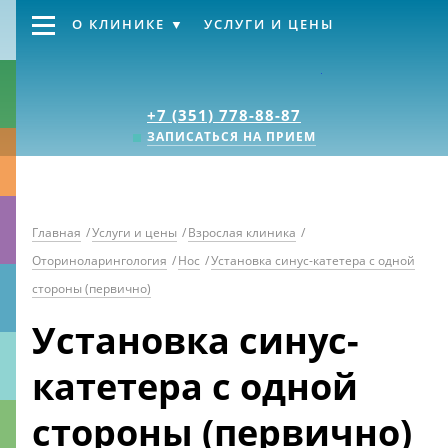
О КЛИНИКЕ
УСЛУГИ И ЦЕНЫ
Клиника «Источник
+7 (351) 778-88-87
ЗАПИСАТЬСЯ НА ПРИЕМ
Главная
/
Услуги и цены
/
Взрослая клиника
/
Оториноларингология
/
Нос
/
Установка синус-катетера с одной
стороны (первично)
Установка синус-
катетера с одной
стороны (первично)