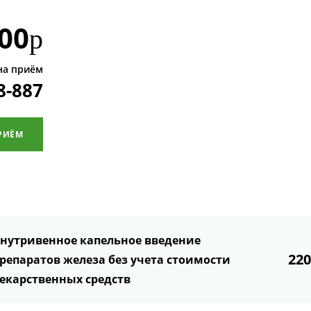
00
р
на приём
8-887
РИЁМ
нутривенное капельное введение
22
репаратов железа без учета стоимости
екарственных средств