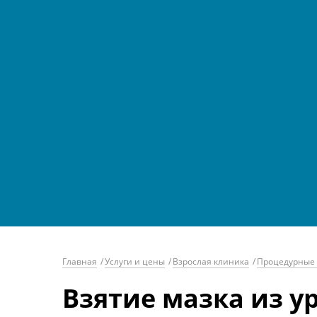
Главная
/
Услуги и цены
/
Взрослая клиника
/
Процедурные 
Взятие мазка из у