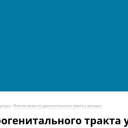
услуги
/
Взятие мазка из урогенитального тракта у женщин
рогенитального тракта