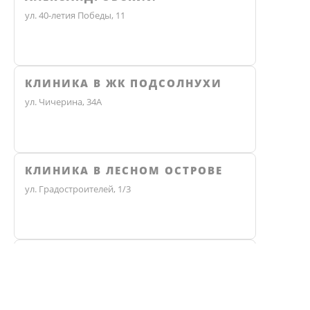
ул. 40-летия Победы, 11
КЛИНИКА В ЖК ПОДСОЛНУХИ
ул. Чичерина, 34А
КЛИНИКА В ЛЕСНОМ ОСТРОВЕ
ул. Градостроителей, 1/3
КЛИНИКА ЭКО
Не нашли ответ? Звоните, мы 
Челябинск, улица Чичерина, 36В