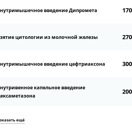
17
нутримышечное введение Дипромета
27
зятие цитологии из молочной железы
30
нутримышечное введение цефтриаксона
нутривенное капельное введение
20
ексаметазона
оказать ещё