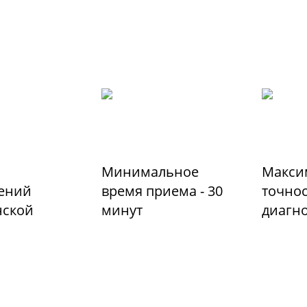
Минимальное
Макси
ений
время приема - 30
точно
ской
минут
диагн