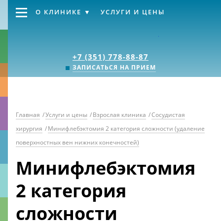
О КЛИНИКЕ
УСЛУГИ И ЦЕНЫ
Клиника «Источник
+7 (351) 778-88-87
ЗАПИСАТЬСЯ НА ПРИЕМ
Главная
/
Услуги и цены
/
Взрослая клиника
/
Сосудистая
хирургия
/
Минифлебэктомия 2 категория сложности (удаление
поверхностных вен нижних конечностей)
Минифлебэктомия
2 категория
сложности