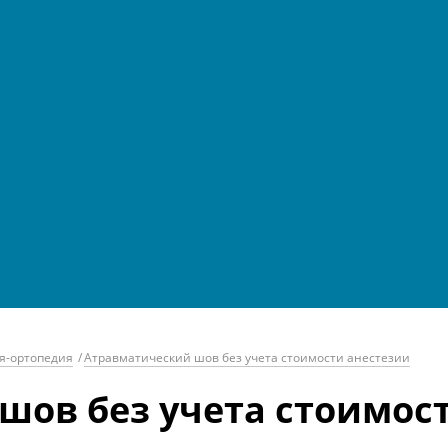
я-ортопедия
/
Атравматический шов без учета стоимости анестезии
шов без учета стоимос