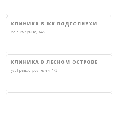
КЛИНИКА В ЖК ПОДСОЛНУХИ
ул. Чичерина, 34А
КЛИНИКА В ЛЕСНОМ ОСТРОВЕ
ул. Градостроителей, 1/3
КЛИНИКА ЭКО
Не нашли ответ? Звоните, мы 
Челябинск, улица Чичерина, 36В