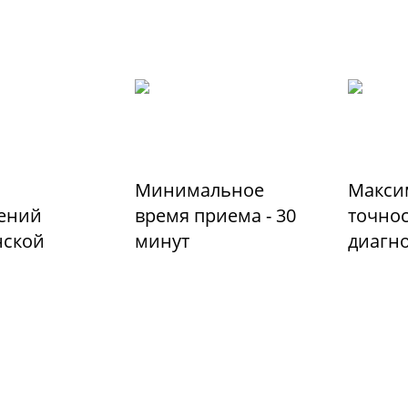
Минимальное
Макси
ений
время приема - 30
точно
ской
минут
диагн