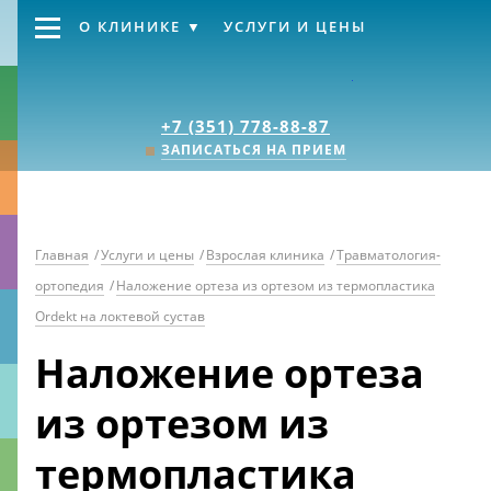
О КЛИНИКЕ
УСЛУГИ И ЦЕНЫ
Клиника «Источник
+7 (351) 778-88-87
ЗАПИСАТЬСЯ НА ПРИЕМ
Главная
/
Услуги и цены
/
Взрослая клиника
/
Травматология-
ортопедия
/
Наложение ортеза из ортезом из термопластика
Ordekt на локтевой сустав
Наложение ортеза
из ортезом из
термопластика