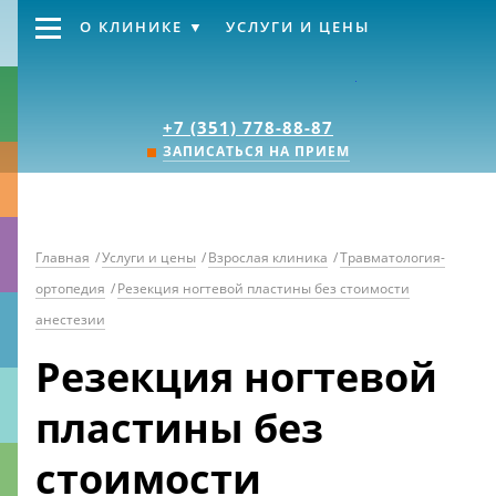
О КЛИНИКЕ
УСЛУГИ И ЦЕНЫ
Клиника «Источник
+7 (351) 778-88-87
ЗАПИСАТЬСЯ НА ПРИЕМ
Главная
/
Услуги и цены
/
Взрослая клиника
/
Травматология-
ортопедия
/
Резекция ногтевой пластины без стоимости
анестезии
Резекция ногтевой
пластины без
стоимости