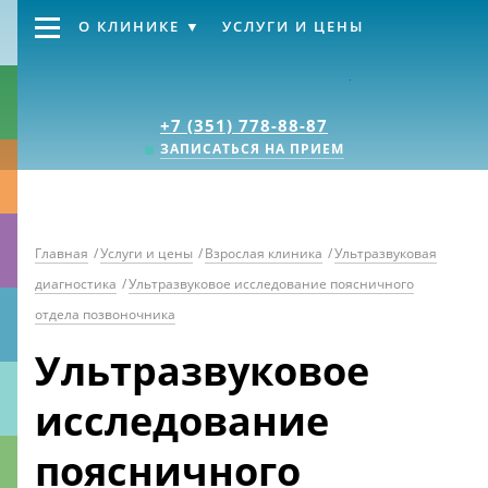
О КЛИНИКЕ
УСЛУГИ И ЦЕНЫ
Клиника «Источник
+7 (351) 778-88-87
ЗАПИСАТЬСЯ НА ПРИЕМ
Главная
/
Услуги и цены
/
Взрослая клиника
/
Ультразвуковая
диагностика
/
Ультразвуковое исследование поясничного
отдела позвоночника
Ультразвуковое
исследование
поясничного