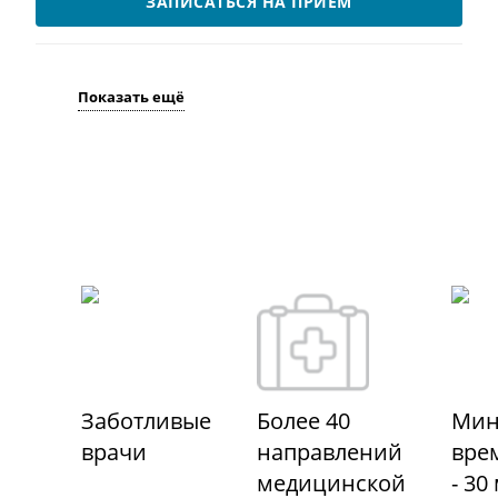
ЗАПИСАТЬСЯ НА ПРИЁМ
Показать ещё
Заботливые
Более 40
Мин
врачи
направлений
вре
медицинской
- 30