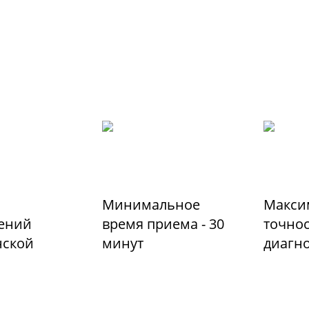
Минимальное
Макси
ений
время приема - 30
точно
ской
минут
диагн