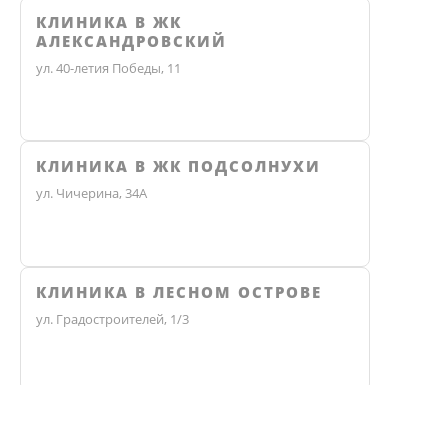
КЛИНИКА В ЖК
АЛЕКСАНДРОВСКИЙ
ул. 40-летия Победы, 11
КЛИНИКА В ЖК ПОДСОЛНУХИ
ул. Чичерина, 34А
КЛИНИКА В ЛЕСНОМ ОСТРОВЕ
ул. Градостроителей, 1/3
КЛИНИКА ЭКО
Не нашли ответ? Звоните, мы 
Челябинск, улица Чичерина, 36В