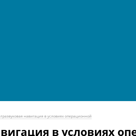
ьтразвуковая навигация в условиях операционной
авигация в условиях о