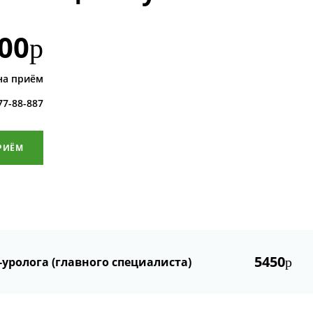
00
р
на приём
 77-88-887
РИЁМ
5450
уролога (главного специалиста)
р