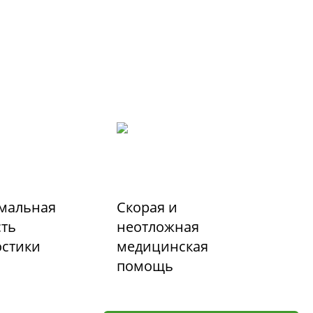
мальная
Скорая и
сть
неотложная
остики
медицинская
помощь