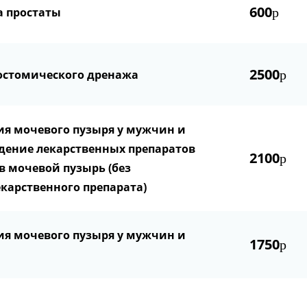
600
а простаты
р
2500
остомического дренажа
р
ия мочевого пузыря у мужчин и
дение лекарственных препаратов
2100
р
 в мочевой пузырь (без
карственного препарата)
ия мочевого пузыря у мужчин и
1750
р