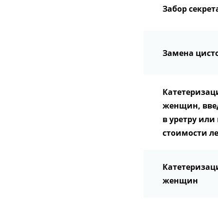
Забор секрет
Замена цист
Катетеризац
женщин, вве
в уретру или
стоимости ле
Катетеризац
женщин