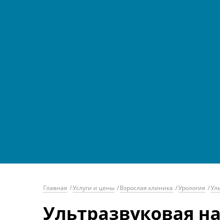
Главная
/
Услуги и цены
/
Взрослая клиника
/
Урология
/
Ул
Ультразвуковая н