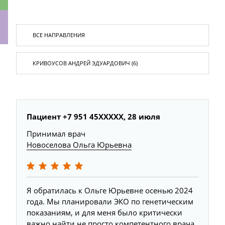
ки
Пациент +7 951 45XXXXX, 28 июля
Принимал врач
Новоселова Ольга Юрьевна
Я обратилась к Ольге Юрьевне осенью 2024
года. Мы планировали ЭКО по генетическим
показаниям, и для меня было критически
важно найти не просто компетентного врача,