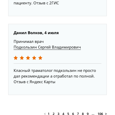
пациенту. Отзыв с 2ГИС
Данил Волков, 4 июля
Принимал врач
Подкользин Сергей Владимирович
Класный траматолог подкользин не просто
дал рекомендации а отработал по полной.
Отзыв с Яндекс Карты
<
1
2
3
4
5
6
7
8
9
…
106
>