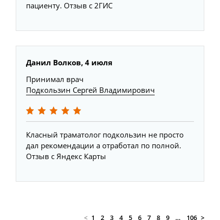
пациенту. Отзыв с 2ГИС
Данил Волков, 4 июля
Принимал врач
Подкользин Сергей Владимирович
Класный траматолог подкользин не просто
дал рекомендации а отработал по полной.
Отзыв с Яндекс Карты
<
1
2
3
4
5
6
7
8
9
…
106
>