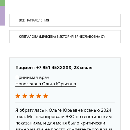
ки
Пациент +7 951 45XXXXX, 28 июля
Принимал врач
Новоселова Ольга Юрьевна
Я обратилась к Ольге Юрьевне осенью 2024
года. Мы планировали ЭКО по генетическим
показаниям, и для меня было критически
важно найти не просто компетентного врача,