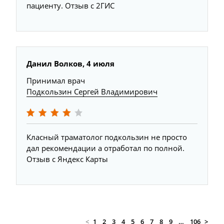
пациенту. Отзыв с 2ГИС
Данил Волков, 4 июля
Принимал врач
Подкользин Сергей Владимирович
Класный траматолог подкользин не просто
дал рекомендации а отработал по полной.
Отзыв с Яндекс Карты
<
1
2
3
4
5
6
7
8
9
…
106
>