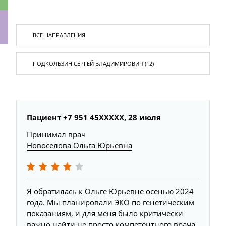
ки
Пациент +7 951 45XXXXX, 28 июля
Принимал врач
Новоселова Ольга Юрьевна
Я обратилась к Ольге Юрьевне осенью 2024
года. Мы планировали ЭКО по генетическим
показаниям, и для меня было критически
важно найти не просто компетентного врача,