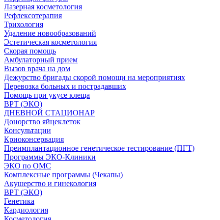
Лазерная косметология
Рефлексотерапия
Трихология
Удаление новообразований
Эстетическая косметология
Скорая помощь
Амбулаторный прием
Вызов врача на дом
Дежурство бригады скорой помощи на мероприятиях
Перевозка больных и пострадавших
Помощь при укусе клеща
ВРТ (ЭКО)
ДНЕВНОЙ СТАЦИОНАР
Донорство яйцеклеток
Консультации
Криоконсервация
Преимплантационное генетическое тестирование (ПГТ)
Программы ЭКО-Клиники
ЭКО по ОМС
Комплексные программы (Чекапы)
Акушерство и гинекология
ВРТ (ЭКО)
Генетика
Кардиология
Косметология