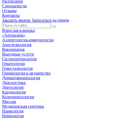
Расписание
Специалисты
Отзывы
Контакты
Заказать звонок
Записаться на прием
Взрослая клиника
«Антиклещ»
Аллергология-иммунология
Анестезиология
Вакцинация
Выездные услуги
Гастроэнтерология
Гематология
Гемостазиология
Гинекология и акушерство
Дерматовенерология
Диагностика
Диетология
Кардиология
Колопроктология
Массаж
Медицинская генетика
Наркология
Неврология