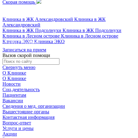
Скорая помощь
+7 (351) 778-88-87
Клиника в ЖК Александровский
Клиника в ЖК
Александровский
Клиника в ЖК Подсолнухи
Клиника в ЖК Подсолнухи
Клиника в Лесном острове
Клиника в Лесном острове
Клиника ЭКО
Клиника ЭКО
+7 (351) 778-88-87
Записаться на прием
Вызов скорой помощи
Свернуть меню
О Клинике
О Клинике
Новости
Соц.деятельность
Пациентам
Вакансии
Сведения о мед. организации
Вышестоящие органы
Контактная информация
Вопрос-ответ
Услуги и цены
Акции