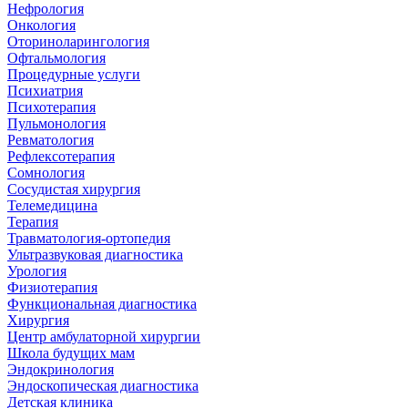
Нефрология
Онкология
Оториноларингология
Офтальмология
Процедурные услуги
Психиатрия
Психотерапия
Пульмонология
Ревматология
Рефлексотерапия
Сомнология
Сосудистая хирургия
Телемедицина
Терапия
Травматология-ортопедия
Ультразвуковая диагностика
Урология
Физиотерапия
Функциональная диагностика
Хирургия
Центр амбулаторной хирургии
Школа будущих мам
Эндокринология
Эндоскопическая диагностика
Детская клиника