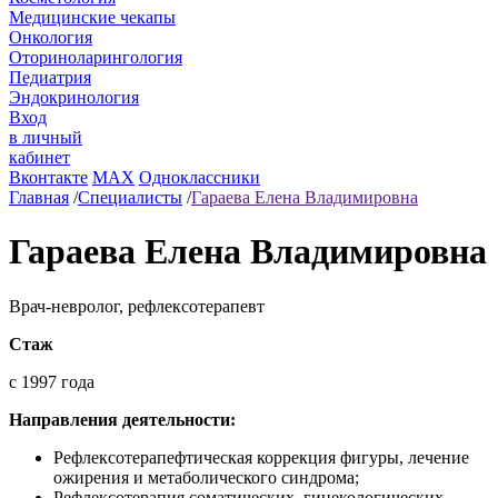
Медицинские чекапы
Онкология
Оториноларингология
Педиатрия
Эндокринология
Вход
в личный
кабинет
Вконтакте
MAX
Одноклассники
Главная
/
Специалисты
/
Гараева Елена Владимировна
Гараева Елена Владимировна
Врач-невролог, рефлексотерапевт
Стаж
с 1997 года
Направления деятельности:
Рефлексотерапефтическая коррекция фигуры, лечение
ожирения и метаболического синдрома;
Рефлексотерапия соматических, гинекологических,