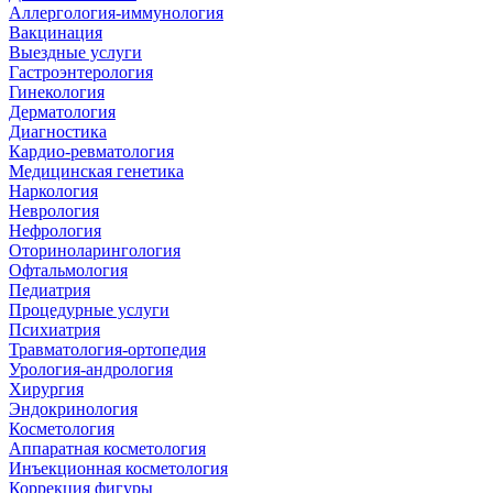
Аллергология-иммунология
Вакцинация
Выездные услуги
Гастроэнтерология
Гинекология
Дерматология
Диагностика
Кардио-ревматология
Медицинская генетика
Наркология
Неврология
Нефрология
Оториноларингология
Офтальмология
Педиатрия
Процедурные услуги
Психиатрия
Травматология-ортопедия
Урология-андрология
Хирургия
Эндокринология
Косметология
Аппаратная косметология
Инъекционная косметология
Коррекция фигуры