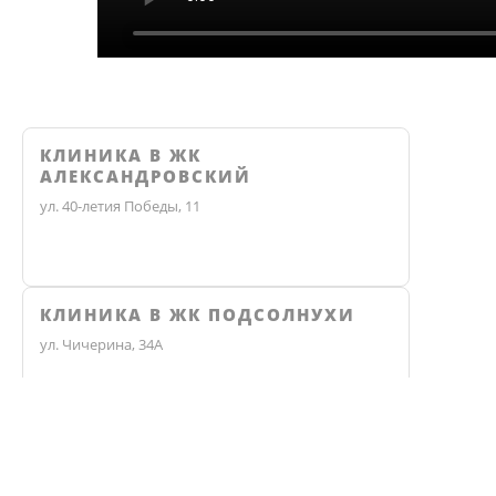
КЛИНИКА В ЖК
АЛЕКСАНДРОВСКИЙ
ул. 40-летия Победы, 11
КЛИНИКА В ЖК ПОДСОЛНУХИ
ул. Чичерина, 34А
Не нашли ответ? Звоните, мы 
КЛИНИКА В ЛЕСНОМ ОСТРОВЕ
ул. Градостроителей, 1/3